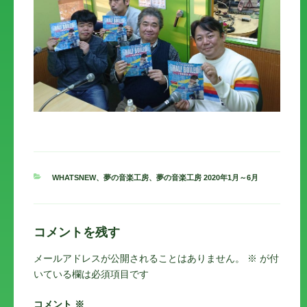
カ
WHATSNEW
、
夢の音楽工房
、
夢の音楽工房 2020年1月～6月
テ
ゴ
リ
ー
コメントを残す
メールアドレスが公開されることはありません。
※
が付
いている欄は必須項目です
コメント
※