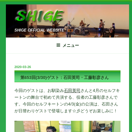
コ
ン
テ
ン
SHIGE OFFICIAL WEBSITE
ツ
へ
メニュー
ス
キ
ッ
投
2020-03-26
プ
稿
第653回(3/30)ゲスト：石田英司・工藤彰彦さん
日:
今回のゲストは、お馴染み
石田英司
さんと4月のセルフキ
ートンの舞台で初めて共演する、役者の工藤彰彦さんで
す。今回のセルフキートンの4/3(金)の公演は、石田さん
が日替わりゲストで登場します☆彡どうぞお楽しみに！