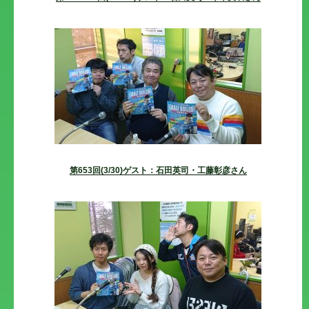
第653回(3/30)ゲスト：石田英司・工藤彰彦さん