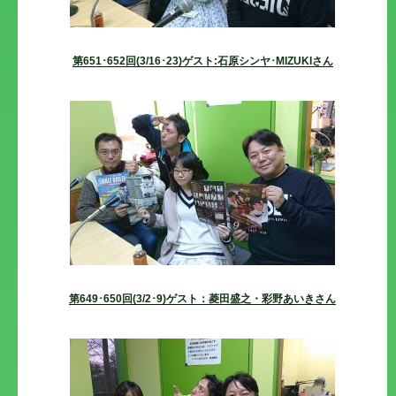
第651･652回(3/16･23)ゲスト:石原シンヤ･MIZUKIさん
第649･650回(3/2･9)ゲスト：菱田盛之・彩野あいきさん