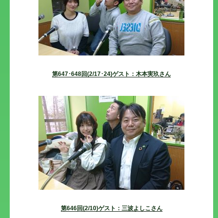
第647･648回(2/17･24)ゲスト：木本実玖さん
第646回(2/10)ゲスト：三波よしこさん