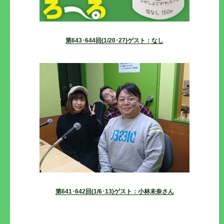
第643･644回(1/20･27)ゲスト：なし
第641･642回(1/6･13)ゲスト：小林未奈さん