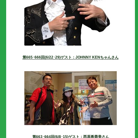
第665･666回(6/22･29)ゲスト：JOHNNY KENちゃんさん
第663･664回(6/8･15)ゲスト：西原希蓉美さん