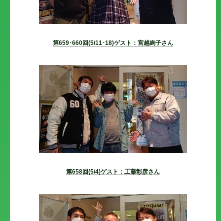
第659･660回(5/11･18)ゲスト：宮越絢子さん
第658回(5/4)ゲスト：工藤彰彦さん