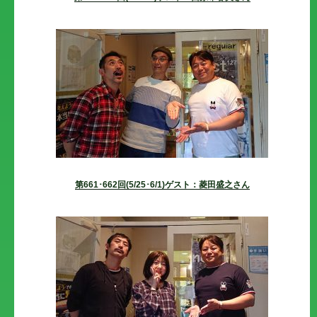
第661･662回(5/25･6/1)ゲスト：菱田盛之さん