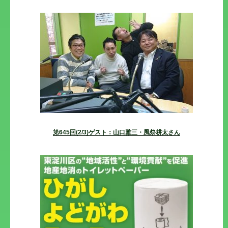
第645回(2/3)ゲスト：山口雅三・風祭耕太さん