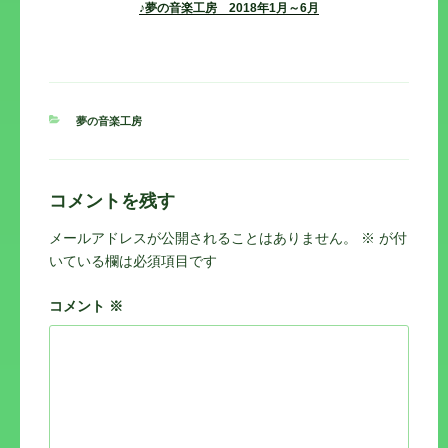
♪夢の音楽工房 2018年1月～6月
カ
夢の音楽工房
テ
ゴ
リ
ー
コメントを残す
メールアドレスが公開されることはありません。
※
が付
いている欄は必須項目です
コメント
※