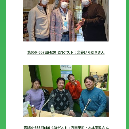
第656･657回(4/20･27)ゲスト：北谷ひろゆきさん
第654･655回(4/6･13)ゲスト：石田英司・木本実玖さん