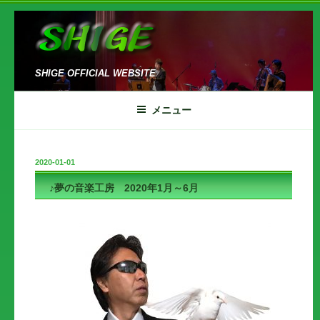
コ
ン
テ
ン
SHIGE OFFICIAL WEBSITE
ツ
へ
メニュー
ス
キ
ッ
投
2020-01-01
プ
稿
♪夢の音楽工房 2020年1月～6月
日: