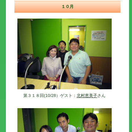
１０月
第３１８回(10/28）ゲスト：
北村恵美子
さん