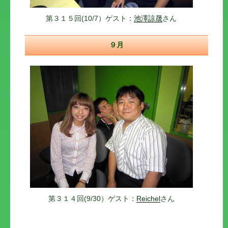
第３１５回(10/7）ゲスト：
池澤諒晟
さん
９月
第３１４回(9/30）ゲスト：
Reichel
さん