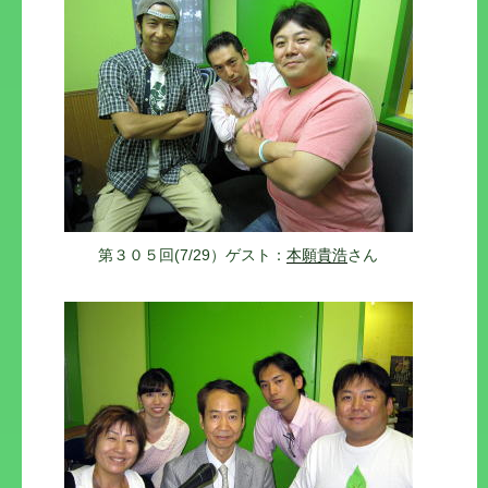
第３０５回(7/29）ゲスト：
本願貴浩
さん