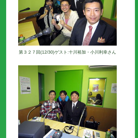
第３２７回(12/30)ゲスト:十川裕加・小川利幸さん