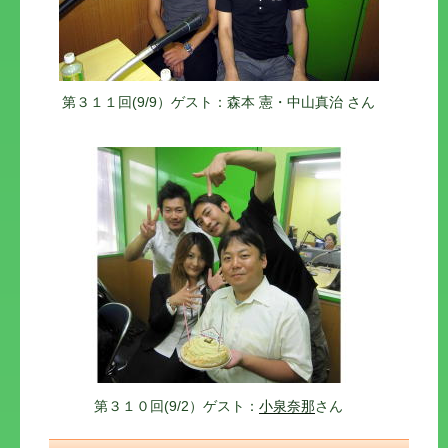
第３１１回(9/9）ゲスト：森本 憲・中山真治 さん
第３１０回(9/2）ゲスト：
小泉奈那
さん