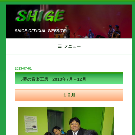
コ
ン
テ
ン
SHIGE OFFICIAL WEBSITE
ツ
へ
メニュー
ス
キ
ッ
投
2013-07-01
プ
稿
♪夢の音楽工房 2013年7月～12月
日:
１２月