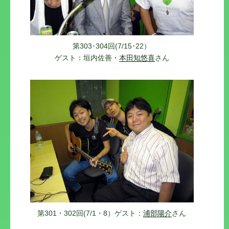
第303･304回(7/15･22）
ゲスト：垣内佐善・
本田知悠喜
さん
第301・302回(7/1・8）ゲスト：
浦部陽介
さん