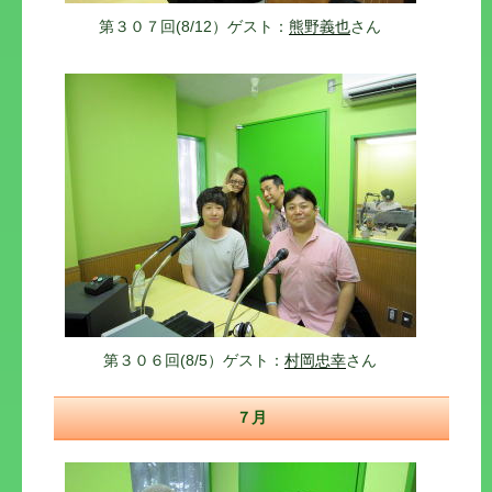
第３０７回(8/12）ゲスト：
熊野義也
さん
第３０６回(8/5）ゲスト：
村岡忠幸
さん
７月