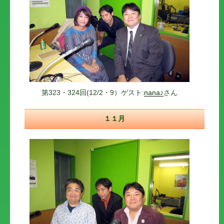
第323・324回(12/2・9）ゲスト:
nana♪
さん
１１月