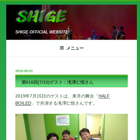
コ
ン
テ
ン
SHIGE OFFICIAL WEBSITE
ツ
へ
メニュー
ス
キ
ッ
投
2019-08-01
プ
稿
第616回(7/15)ゲスト：滝澤仁悟さん
日:
2019年7月15日のゲストは、来月の舞台「
HALF
BOILED
」で共演する滝澤仁悟さんです。