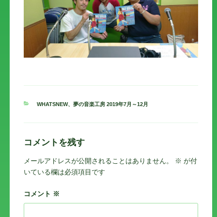
カ
WHATSNEW
、
夢の音楽工房 2019年7月～12月
テ
ゴ
リ
ー
コメントを残す
メールアドレスが公開されることはありません。
※
が付
いている欄は必須項目です
コメント
※