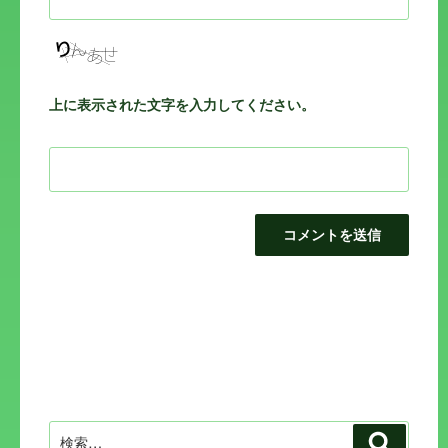
上に表示された文字を入力してください。
投
稿
ナ
ビ
検
検