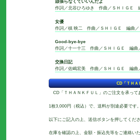
頑張らなくていいんだよ
作詞／北谷ひろゆき 作曲／ＳＨＩＧＥ 
女優
作詞／槙 映二 作曲／ＳＨＩＧＥ 編曲
Good-bye-bye
作詞／十一十三 作曲／ＳＨＩＧＥ 編曲
交換日記
作詞／佐嶋宏美 作曲／ＳＨＩＧＥ 編曲
CD「ＴＨ
CD「ＴＨＡＮＫＦＵＬ」のご注文を承って
1枚3,000円（税込）で、送料が別途必要です
以下にご記入の上、送信ボタンを押してくだ
在庫を確認の上、金額・振込先等をご連絡い