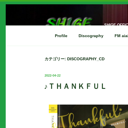
コ
ン
テ
ン
SHIGE OFFI
ツ
Profile
Discography
FM a
へ
ス
キ
ッ
カテゴリー:
DISCOGRAPHY_CD
プ
投
2022-04-22
稿
♪ＴＨＡＮＫＦＵＬ
日: