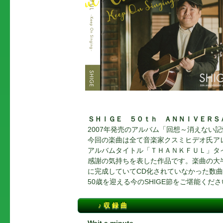
ＳＨＩＧＥ ５０ｔｈ ＡＮＮＩＶＥＲＳ
2007年発売のアルバム「回想～消えない
今回の楽曲は全て音楽家クスミヒデオ氏ア
アルバムタイトル「ＴＨＡＮＫＦＵＬ」タ
感謝の気持ちを表した作品です。楽曲の大
に完成していてCD化されていなかった数曲
50歳を迎える今のSHIGE節をご堪能くださ
♪ 収 録 曲
Wait a minute