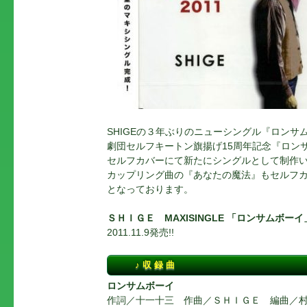
SHIGEの３年ぶりのニューシングル『ロン
劇団セルフキートン旗揚げ15周年記念『ロン
セルフカバーにて新たにシングルとして制作
カップリング曲の『あなたの魔法』もセルフカ
となっております。
ＳＨＩＧＥ MAXISINGLE 「ロンサムボーイ
2011.11.9発売!!
♪ 収 録 曲
ロンサムボーイ
作詞／十一十三 作曲／ＳＨＩＧＥ 編曲／