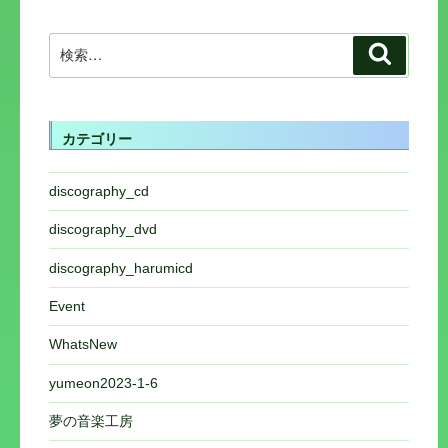
検
検
索:
索
カテゴリー
discography_cd
discography_dvd
discography_harumicd
Event
WhatsNew
yumeon2023-1-6
夢の音楽工房