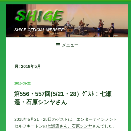
コ
ン
テ
ン
SHIGE OFFICIAL WEBSITE
ツ
へ
メニュー
ス
キ
ッ
月:
2018年5月
プ
投
2018-05-22
稿
第556・557回(5/21・28）ｹﾞｽﾄ：七瀬
日:
遥・石原シンヤさん
2018年5月21・28日のゲストは、エンターテインメント
セルフキートンの
七瀬遥さん、石原シンヤ
さんでした。