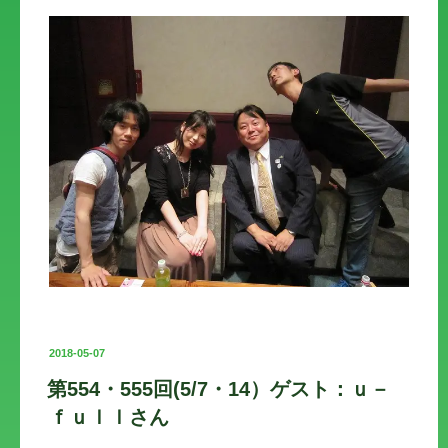
投
2018-05-07
稿
第554・555回(5/7・14）ゲスト：ｕ－
日:
ｆｕｌｌさん